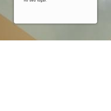
no seu lugar.
OUVIDORIA (12) 3185-5010 – RAMAL:
1305
Horário
Como
Atendimento
Rua Dom
presencial:
Bosco, 604,
da
chegar
De segunda a
Lorena,
sexta-feira,
São Paulo,
unidade
das 7h às 19h.
CEP: 12600-
100